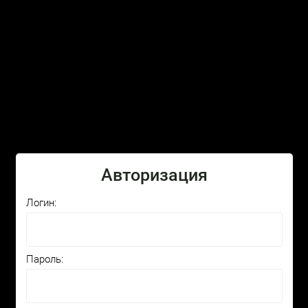
товаров: 0
Оформить заказ
Главная
/
/
/
BEK Double hardening
1.61
АСТИГМАТИКА
/
/
CYL + 0.50
SPH + CYL +
Товар
ВЕК 1.61 Double hardening SPH + 0.00 CYL + 0.50
Авторизация
1 320
р.
16
В корзину
Логин:
ВЕК 1.61 Double hardening SPH + 0.25 CYL + 0.50
1 320
р.
35
В корзину
Пароль:
ВЕК 1.61 Double hardening SPH + 0.50 CYL + 0.50