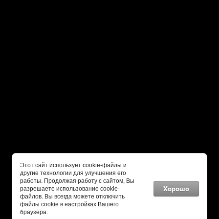
yugoptika@yandex.ru
По будням с 9.00 до 18.00
8 (918) 416-55-43
ОБРАТНЫЙ ЗВОНОК
Copyright © 2020
Этот сайт использует cookie-файлы и
другие технологии для улучшения его
Megagroup.ru
работы. Продолжая работу с сайтом, Вы
Хорошо
разрешаете использование cookie-
файлов. Вы всегда можете отключить
файлы cookie в настройках Вашего
браузера.